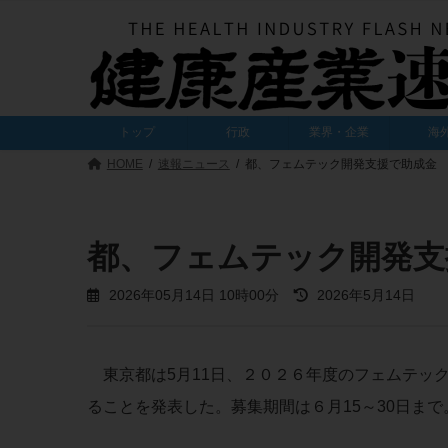
コ
ナ
ン
ビ
テ
ゲ
ン
ー
ツ
シ
へ
ョ
トップ
行政
業界・企業
海
ス
ン
キ
に
HOME
速報ニュース
都、フェムテック開発支援で助成金
ッ
移
プ
動
都、フェムテック開発支
最
2026年05月14日 10時00分
2026年5月14日
終
更
新
日
東京都は5月11日、２０２６年度のフェムテッ
時
:
ることを発表した。募集期間は６月15～30日まで