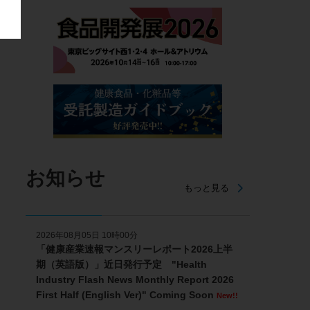
お知らせ
もっと見る
2026年08月05日 10時00分
「健康産業速報マンスリーレポート2026上半
期（英語版）」近日発行予定 "Health
Industry Flash News Monthly Report 2026
First Half (English Ver)" Coming Soon
New!!