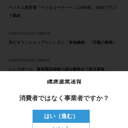
ベトナム美容展「ベトビューティー」に600社、3000ブラン
ド集結
2026年07月21日 10時00分
米ビタミンショップトレンドに「食物繊維」「肝臓の健康」
2026年07月16日 10時00分
シンガポール、健食製品情報の届出義務化で意見募集
イベント・スケジュール
もっと見る
消費者ではなく事業者ですか？
2026年8月29日(土)～30日(日) 日本スポーツ栄養学会第12回
はい（進む）
大会 （東京）
New!!