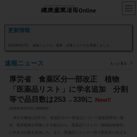
コ
ナ
ン
ビ
テ
ゲ
ン
ー
ツ
シ
へ
ョ
更新情報
ス
ン
キ
に
2026年8月7日 速報ニュース、業界・企業ニュースを更新しました
ッ
移
プ
動
2026年8月6日 速報ニュース、業界・企業ニュースを更新しました
速報ニュース
もっと見る
2026年8月5日 速報ニュース、業界・企業ニュースを更新しました
厚労省 食薬区分一部改正 植物
2026年8月4日 速報ニュース、業界・企業ニュースを更新しました
「医薬品リスト」に学名追加 分割
2026年8月3日 速報ニュース、業界・企業ニュースを更新しました
等で品目数は253→339に
New!!
2026年7月31日 速報ニュース、業界・企業ニュースを更新しました
2026年08月07日 10時00分
2026年7月30日 速報ニュース、業界・企業ニュースを更新しました
厚生労働省は8月5日、食薬区分の一部改正について都道府県等に通
知、基原植物を明確にする観点から、医薬品リストの「植物由来物等」
2026年7月29日 速報ニュース、業界・企業ニュースを更新しました
に学名の記載を追加した。また、医薬品リストの一部で部位等の改正を