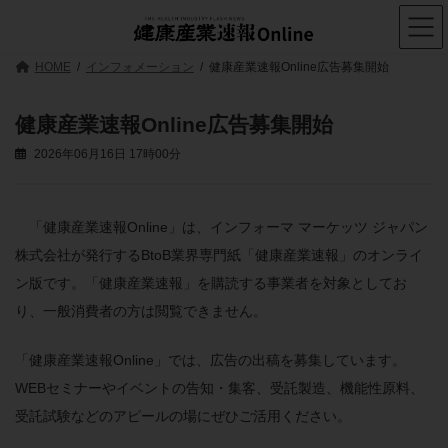
コ
ナ
ン
ビ
テ
ゲ
ン
ー
HOME
インフォメーション
健康産業速報Online広告募集開始
ツ
シ
へ
ョ
ス
ン
健康産業速報Online広告募集開始
キ
に
ッ
移
2026年06月16日 17時00分
プ
動
「健康産業速報Online」は、インフォーマ マーケッツ ジャパン
株式会社が発行するBtoB業界専門紙「健康産業速報」のオンライ
ン版です。「健康産業速報」を購読する事業者を対象としてお
り、一般消費者の方は閲覧できません。
「健康産業速報Online」では、広告の出稿を募集しています。
WEBセミナーやイベントの告知・集客、受託製造、機能性原料、
受託試験などのアピールの場にぜひご活用ください。