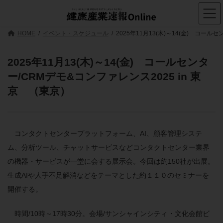
コ
ナ
ン
ビ
テ
ゲ
ン
ー
HOME
イベント・スケジュール
2025年11月13(木)～14(金) コール
ツ
シ
へ
ョ
ス
ン
2025年11月13(木)～14(金) コールセンタ
キ
に
ー/CRMデモ&コンファレンス2025 in 東
ッ
移
プ
動
京 （東京）
コンタクトセンタープラットフォーム、AI、顧客管理システ
ム、分析ツール、チャットサービスなどコンタクトセンター業界
の機器・サービスが一堂に会する展示会。今回は約150社が出展。
生成AIや人手不足解消などをテーマとした約１１０のセミナーを
開催する。
時間/10時～17時30分。会場/サンシャインシティ・文化会館ビ