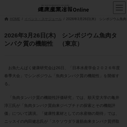
コ
ナ
ン
ビ
テ
ゲ
ン
ー
HOME
イベント・スケジュール
2026年3月26日(木) シンポジウム
ツ
シ
へ
ョ
ス
ン
2026年3月26日(木) シンポジウム魚肉タ
キ
に
ンパク質の機能性 （東京）
ッ
移
プ
動
お魚たんぱく健康研究会は26日、「日本水産学会２０２６年度
春季大会」でシンポジウム「魚肉タンパク質の機能性」を開催す
る。
「魚肉タンパク質の機能性評価研究」では、順天堂大学の亀井
淳三氏が「魚肉タンパク質由来ジペプチドの探索とその機能評
価」について講演。「健康性素材としての水産物の期待」では、
ニッスイの内田健志氏が「スケソウダラ速筋由来タンパク質摂取