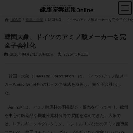
コ
ナ
ン
ビ
テ
ゲ
ン
ー
HOME
業界・企業
韓国大象、ドイツのアミノ酸メーカーを完全子会社
ツ
シ
へ
ョ
ス
ン
韓国大象、ドイツのアミノ酸メーカーを完
キ
に
全子会社化
ッ
移
プ
動
最
2026年04月24日 10時00分
2026年5月11日
終
更
新
日
韓国・大象（Daesang Corporation）は、ドイツのアミノ酸メー
時
カーAmino GmbH社の社への全株式を取得し、完全子会社化し
:
た。
Amino社は、アミノ酸原料の開発製造・販売を行っており、欧州
を中心に医薬品や機能性素材分野で展開を進めてきた。大象で
は、L-アルギニンやグルタミン、L-シトルリンなどのアミノ酸事業
について、韓国はもとより、グループ会社となる大象ジャパンを