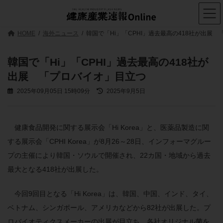
コ
ナ
ン
ビ
テ
ゲ
ン
ー
HOME
海外ニュース
韓国で「Hi」「CPHI」過去最高の418社が出展
ツ
シ
へ
ョ
ス
ン
韓国で「Hi」「CPHI」過去最高の418社が
キ
に
出展 「プロバイオ」目立つ
ッ
移
プ
動
最
2025年09月05日 15時09分
2025年9月5日
終
更
新
日
健康食品開発に関する展示会「Hi Korea」と、医薬品製造に関
時
する展示会「CPHI Korea」が8月26～28日、インフォーマグルー
:
プの主催により韓国・ソウルで開催され、22カ国・地域から過去
最大となる418社が出展した。
今回9回目となる「Hi Korea」は、韓国、中国、インド、タイ、
ベトナム、シンガポール、アメリカなどから82社が出展した。プ
ロバイオティクスメーカーの出展が目立ち、各社オリジナル菌を