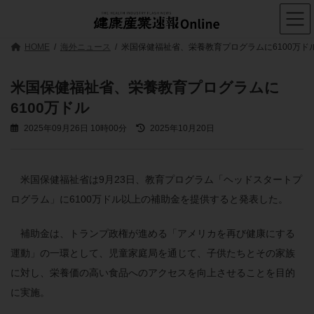
コ
ナ
ン
ビ
テ
ゲ
ン
ー
HOME
海外ニュース
米国保健福祉省、栄養教育プログラムに6100万ド
ツ
シ
へ
ョ
ス
ン
米国保健福祉省、栄養教育プログラムに
キ
に
6100万ドル
ッ
移
プ
動
最
2025年09月26日 10時00分
2025年10月20日
終
更
新
日
米国保健福祉省は9月23日、教育プログラム「ヘッドスタートプ
時
ログラム」に6100万ドル以上の補助金を提供すると発表した。
:
補助金は、トランプ政権が進める「アメリカを再び健康にする
運動」の一環として、児童家庭局を通じて、子供たちとその家族
に対し、栄養価の高い食品へのアクセスを向上させることを目的
に実施。