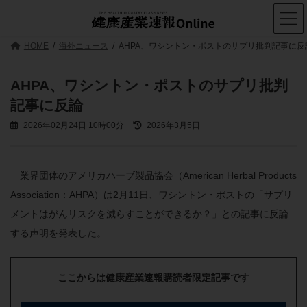
コ
ナ
ン
ビ
テ
ゲ
ン
ー
HOME
海外ニュース
AHPA、ワシントン・ポストのサプリ批判記事に反
ツ
シ
へ
ョ
ス
ン
AHPA、ワシントン・ポストのサプリ批判
キ
に
記事に反論
ッ
移
プ
動
最
2026年02月24日 10時00分
2026年3月5日
終
更
新
日
業界団体のアメリカハーブ製品協会（American Herbal Products
時
Association：AHPA）は2月11日、ワシントン・ポストの「サプリ
:
メントはがんリスクを減らすことができるか？」との記事に反論
する声明を発表した。
ここからは健康産業速報購読者限定記事です