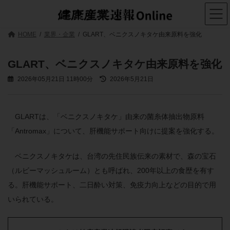
コ
ナ
ン
ビ
テ
ゲ
ン
ー
HOME
業界・企業
GLART、ベニクスノキタケ由来原料を強化
ツ
シ
へ
ョ
ス
ン
GLART、ベニクスノキタケ由来原料を強化
キ
に
ッ
移
最
2026年05月21日 11時00分
2026年5月21日
プ
動
終
更
新
日
GLARTは、「ベニクスノキタケ」由来の菌糸体抽出物原料
時
「Antromax」について、肝機能サポート向けに提案を強化する。
:
ベニクスノキタケは、台湾の先住民族伝来の素材で、森の宝石
（ルビーマッシュルーム）とも呼ばれ、200年以上の食歴を有す
る。肝機能サポート、二日酔い対策、免疫力向上などの目的で用
いられている。