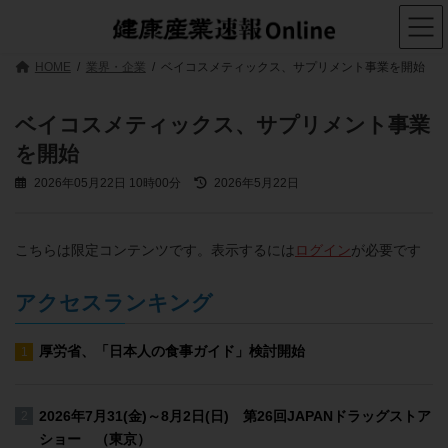
コ
ナ
ン
ビ
テ
ゲ
ン
ー
HOME
業界・企業
ベイコスメティックス、サプリメント事業を開始
ツ
シ
へ
ョ
ス
ン
ベイコスメティックス、サプリメント事業
キ
に
を開始
ッ
移
プ
動
最
2026年05月22日 10時00分
2026年5月22日
終
更
新
こちらは限定コンテンツです。表示するには
ログイン
が必要です
日
時
:
アクセスランキング