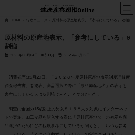
コ
ナ
ン
ビ
テ
ゲ
ン
ー
HOME
行政ニュース
原材料の原産地表示、「参考にしている」6割強
ツ
シ
へ
ョ
ス
ン
原材料の原産地表示、「参考にしている」6
キ
に
割強
ッ
移
プ
動
最
2026年06月04日 10時00分
2026年6月12日
終
更
新
日
消費者庁は5月29日、「２０２６年度原料原産地表示制度理解度
時
調査報告書」を発表、商品選択の際に「原料原産地名」の表示を
:
参考にしている人は６割強であることが分かった。
調査は全国の15歳以上の男女５１５８人を対象にインターネッ
トで実施。加工食品を購入する際に「原料原産地名」の表示を商
品選択のためにどの程度参考にしているか聞くと、「いつも参考
にしている」「ときどき参考にしている」の合計は64.8％だっ