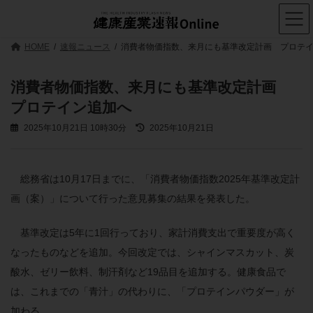
コ
ナ
ン
ビ
テ
ゲ
ン
ー
HOME
速報ニュース
消費者物価指数、来月にも基準改定計画 プロテ
ツ
シ
へ
ョ
ス
ン
消費者物価指数、来月にも基準改定計画
キ
に
プロテイン追加へ
ッ
移
プ
動
最
2025年10月21日 10時30分
2025年10月21日
終
更
新
日
総務省は10月17日までに、「消費者物価指数2025年基準改定計
時
画（案）」について行った意見募集の結果を発表した。
:
基準改定は5年に1回行っており、家計消費支出で重要度が高く
なったものなどを追加。今回改定では、シャインマスカット、炭
酸水、ゼリー飲料、制汗剤など19品目を追加する。健康食品で
は、これまでの「青汁」の代わりに、「プロテインパウダー」が
加わる。