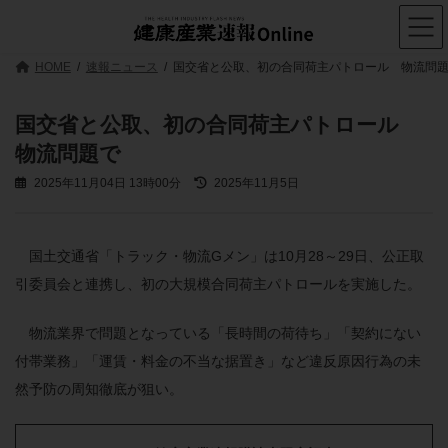
コ
ナ
ン
ビ
テ
ゲ
ン
ー
HOME
速報ニュース
国交省と公取、初の合同荷主パトロール 物流問
ツ
シ
へ
ョ
ス
ン
国交省と公取、初の合同荷主パトロール
キ
に
物流問題で
ッ
移
プ
動
最
2025年11月04日 13時00分
2025年11月5日
終
更
新
日
国土交通省「トラック・物流Gメン」は10月28～29日、公正取
時
引委員会と連携し、初の大規模合同荷主パトロールを実施した。
:
物流業界で問題となっている「長時間の荷待ち」「契約にない
付帯業務」「運賃・料金の不当な据置き」など違反原因行為の未
然予防の周知徹底が狙い。