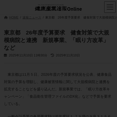
コ
ナ
ン
ビ
テ
ゲ
ン
ー
HOME
速報ニュース
東京都 26年度予算要求 健食対策で大規模病院
ツ
シ
へ
ョ
ス
ン
東京都 26年度予算要求 健食対策で大規
キ
に
模病院と連携 新規事業、「眠り方改革」
ッ
移
プ
動
など
最
2025年11月10日 11時30分
2025年11月10日
終
更
新
日
東京都は11月５日、2026年度の予算要求状況を公表、健康食品
時
対策の予算を増額し、健康被害情報に関して大規模病院と連携を
:
拡充することなどを盛り込んだ。新規事業では、「眠り方改革キ
ャンペーン」「食品衛生管理ファイルのDX化」などで予算を要求
している。
一般会計予算の各局要求額は前年度比１.７％増の９兆３１５６