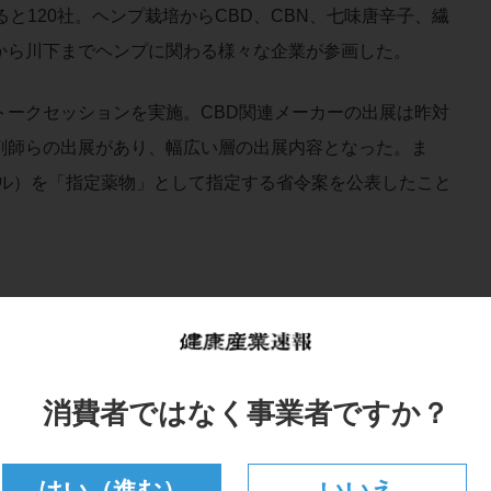
と120社。ヘンプ栽培からCBD、CBN、七味唐辛子、繊
から川下までヘンプに関わる様々な企業が参画した。
ークセッションを実施。CBD関連メーカーの出展は昨対
剤師らの出展があり、幅広い層の出展内容となった。ま
ール）を「指定薬物」として指定する省令案を公表したこと
。
消費者ではなく事業者ですか？
はい（進む）
いいえ