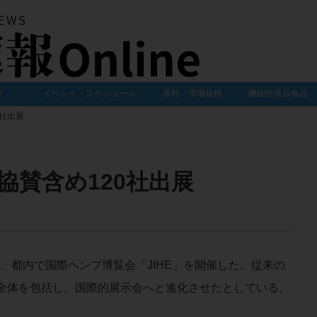
外
イベント・スケジュール
原料・市場規模
機能性表示食品
社出展
協賛含め120社出展
4～15日、都内で国際ヘンプ博覧会「JIHE」を開催した。従来の
業全体を包括し、国際的展示会へと進化させたとしている。