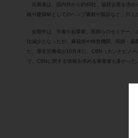
出展者は、国内外から約40社、協賛企業を含める
維や建築材としてのヘンプ素材や製品など、川上
会期中は、学者や起業家、医師らのセミナー、ト
比減少となったが、麻栽培や検査機関、医師・薬
た、厚生労働省が10月末に、CBN（カンナビノ
で、CBNに関する情報を求める事業者も多かった