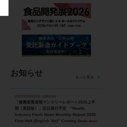
お知らせ
もっと見る
2026年08月05日 10時00分
「健康産業速報マンスリーレポート2026上半
期（英語版）」近日発行予定 "Health
Industry Flash News Monthly Report 2026
First Half (English Ver)" Coming Soon
New!!