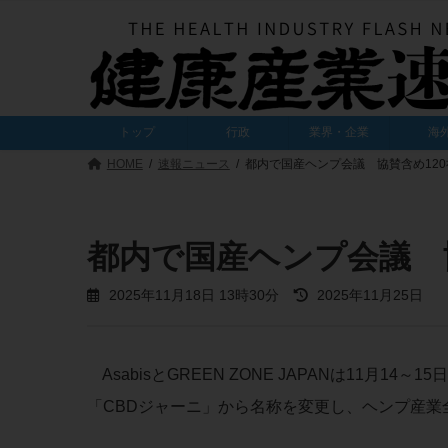
コ
ナ
ン
ビ
テ
ゲ
ン
ー
ツ
シ
へ
ョ
トップ
行政
業界・企業
海
ス
ン
キ
に
HOME
速報ニュース
都内で国産ヘンプ会議 協賛含め120
ッ
移
プ
動
都内で国産ヘンプ会議 
最
2025年11月18日 13時30分
2025年11月25日
終
更
新
日
AsabisとGREEN ZONE JAPANは11月1
時
:
「CBDジャーニ」から名称を変更し、ヘンプ産