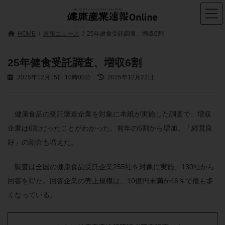
コ
ナ
ン
ビ
テ
ゲ
ン
ー
HOME
速報ニュース
25年健食受託調査、増収6割
ツ
シ
へ
ョ
ス
ン
25年健食受託調査、増収6割
キ
に
ッ
移
最
2025年12月15日 10時00分
2025年12月22日
プ
動
終
更
新
日
健康食品の受託製造企業を対象に本紙が実施した調査で、増収
時
企業は6割だったことがわかった。前年の5割から増加。「経営良
:
好」の割合も増えた。
調査は全国の健康食品受託企業255社を対象に実施、130社から
回答を得た。回答企業の売上規模は、10億円未満が46％で最も多
くなっている。