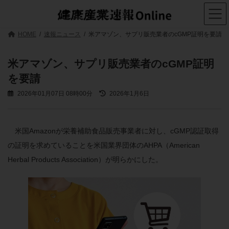
コ
ナ
ン
ビ
テ
ゲ
ン
ー
HOME
速報ニュース
米アマゾン、サプリ販売業者のcGMP証明を要請
ツ
シ
へ
ョ
ス
ン
米アマゾン、サプリ販売業者のcGMP証明
キ
に
を要請
ッ
移
プ
動
最
2026年01月07日 08時00分
2026年1月6日
終
更
新
日
米国Amazonが栄養補助食品販売事業者に対し、cGMP認証取得
時
の証明を求めていることを米国業界団体のAHPA（American
:
Herbal Products Association）が明らかにした。