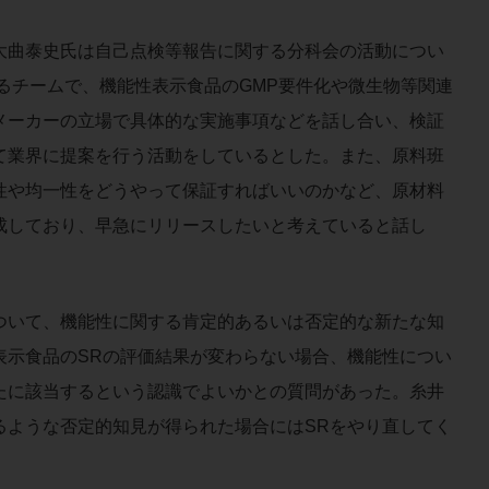
曲泰史氏は自己点検等報告に関する分科会の活動につい
るチームで、機能性表示食品のGMP要件化や微生物等関連
メーカーの立場で具体的な実施事項などを話し合い、検証
て業界に提案を行う活動をしているとした。また、原料班
性や均一性をどうやって保証すればいいのかなど、原材料
成しており、早急にリリースしたいと考えていると話し
いて、機能性に関する肯定的あるいは否定的な新たな知
表示食品のSRの評価結果が変わらない場合、機能性につい
たに該当するという認識でよいかとの質問があった。糸井
るような否定的知見が得られた場合にはSRをやり直してく