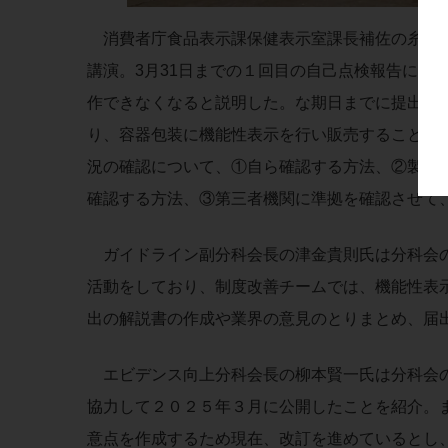
消費者庁食品表示課保健表示室課長補佐の糸井雄
講演。3月31日までの１回目の自己点検報告につ
作できなくなると説明した。な期日までに提出が
り、容器包装に機能性表示を行い販売することは
況の確認について、①自ら確認する方法、②製造
確認する方法、③第三者機関に準拠を確認させて
ガイドライン副分科会長の津金貴則氏は分科会の
活動をしており、制度改善チームでは、機能性表
出の解説書の作成や業界の意見のとりまとめ、届
エビデンス向上分科会長の柳本賢一氏は分科会の活
協力して２０２５年３月に公開したことを紹介。ま
意点を作成するため現在、改訂を進めているとし