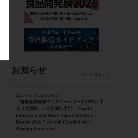
お知らせ
もっと見る
2026年08月05日 10時00分
「健康産業速報マンスリーレポート2026上半
期（英語版）」近日発行予定 "Health
Industry Flash News Report Monthly
Report 2026 First Half (English Ver)"
Coming Soon
New!!