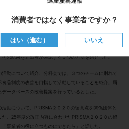
一氏は、機能性表示食品制度と自己点検等報告について
消費者ではなく事業者ですか？
いて、４月１日になった瞬間にシステムに制限がかかり、操
ないものは機能性表示食品としての要件を欠くことにな
できなくなるとした。また、自己点検報告のGMPの準拠状
はい（進む）
いいえ
等施設に自己点検させて、その結果を届出者に報告させて
、その結果を届出者が確認する３つの方法を紹介した。
活動について紹介、分科会では、３つのチームに別れて
示食品制度の改善を目指して活動していることを紹介。届
出データベースの改善提案を行っているとした。
動について、PRISMA２０２０の留意点を関係団体と
た、25年度の改正内容に合わせたPRISMA２０２０の留
、「事業者の役に立つものにできたら」と話した。