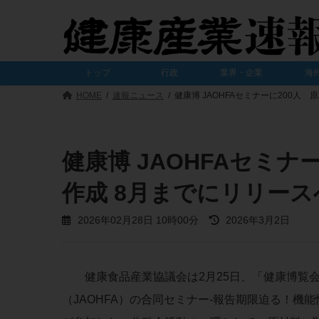
コ
ナ
ン
ビ
テ
ゲ
ン
ー
ツ
シ
トップ
行政
業界・企業
海
へ
ョ
ス
ン
HOME
速報ニュース
健康博 JAOHFAセミナーに200人
キ
に
ッ
移
プ
動
健康博 JAOHFAセミナ
作成 8月までにリリース
最
2026年02月28日 10時00分
2026年3月2日
終
更
新
日
健康食品産業協議会は2月25日、「健康博覧会2
時
:
（JAOHFA）の合同セミナー-報告期限迫る！機