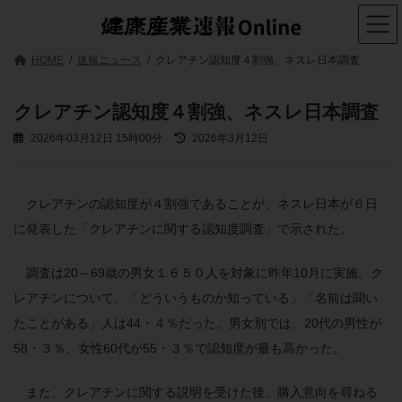
コ
ナ
ン
ビ
テ
ゲ
ン
ー
HOME
速報ニュース
クレアチン認知度４割強、ネスレ日本調査
ツ
シ
へ
ョ
ス
ン
クレアチン認知度４割強、ネスレ日本調査
キ
に
ッ
移
最
2026年03月12日 15時00分
2026年3月12日
プ
動
終
更
新
日
クレアチンの認知度が４割強であることが、ネスレ日本が６日
時
に発表した「クレアチンに関する認知度調査」で示された。
:
調査は20～69歳の男女１６５０人を対象に昨年10月に実施。ク
レアチンについて、「どういうものか知っている」「名前は聞い
たことがある」人は44・４％だった。男女別では、20代の男性が
58・３％、女性60代が55・３％で認知度が最も高かった。
また、クレアチンに関する説明を受けた後、購入意向を尋ねる