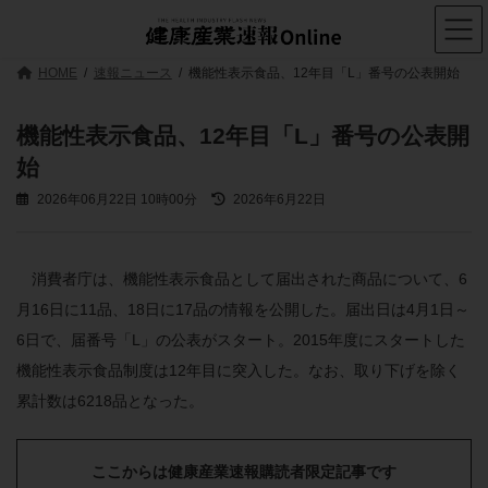
コ
ナ
ン
ビ
テ
ゲ
ン
ー
HOME
速報ニュース
機能性表示食品、12年目「L」番号の公表開始
ツ
シ
へ
ョ
ス
ン
機能性表示食品、12年目「L」番号の公表開
キ
に
始
ッ
移
プ
動
最
2026年06月22日 10時00分
2026年6月22日
終
更
新
日
消費者庁は、機能性表示食品として届出された商品について、6
時
月16日に11品、18日に17品の情報を公開した。届出日は4月1日～
:
6日で、届番号「L」の公表がスタート。2015年度にスタートした
機能性表示食品制度は12年目に突入した。なお、取り下げを除く
累計数は6218品となった。
ここからは健康産業速報購読者限定記事です