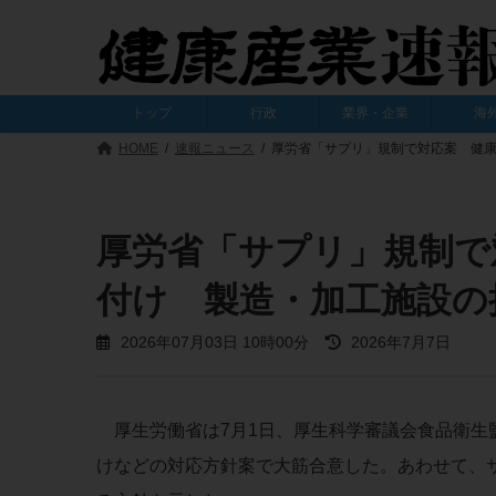
コ
ナ
ン
ビ
テ
ゲ
ン
ー
ツ
シ
トップ
行政
業界・企業
海
へ
ョ
ス
ン
HOME
速報ニュース
厚労省「サプリ」規制で対応案 健
キ
に
ッ
移
プ
動
厚労省「サプリ」規制で
付け 製造・加工施設の
最
2026年07月03日 10時00分
2026年7月7日
終
更
新
日
厚生労働省は7月1日、厚生科学審議会食品衛生
時
:
けなどの対応方針案で大筋合意した。あわせて、