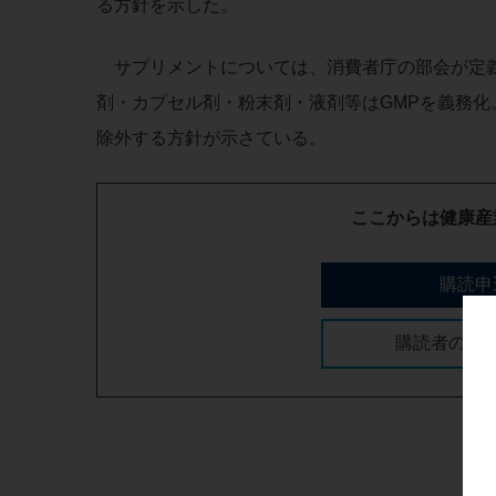
る方針を示した。
サプリメントについては、消費者庁の部会が定義
剤・カプセル剤・粉末剤・液剤等はGMPを義務化
除外する方針が示さている。
ここからは健康産
購読申
購読者の方