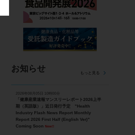
お知らせ
もっと見る
2026年08月05日 10時00分
「健康産業速報マンスリーレポート2026上半
期（英語版）」近日発行予定 "Health
Industry Flash News Report Monthly
Report 2026 First Half (English Ver)"
Coming Soon
New!!