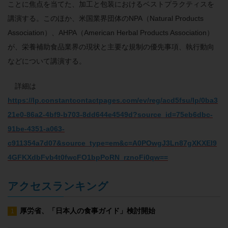
ことに焦点を当てた、加工と包装におけるベストプラクティスを
講演する。このほか、米国業界団体のNPA（Natural Products
Association）、AHPA（American Herbal Products Association）
が、栄養補助食品業界の現状と主要な規制の優先事項、執行動向
などについて講演する。
詳細は
https://lp.constantcontactpages.com/ev/reg/acd5fsu/lp/0ba3
21e0-86a2-4bf9-b703-8dd644e4549d?source_id=75eb6dbc-
91be-4351-a063-
c911354a7d07&source_type=em&c=A0POwgJ3Ln87gXKXEl9
4GFKXdbFvb4t0fwcFO1bpPoRN_rznoFi0qw==
アクセスランキング