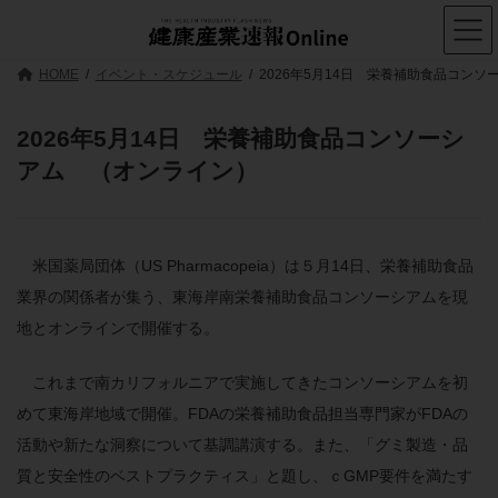
コ
ナ
ン
ビ
テ
ゲ
ン
ー
HOME
イベント・スケジュール
2026年5月14日 栄養補助食品コン
ツ
シ
へ
ョ
ス
ン
2026年5月14日 栄養補助食品コンソーシ
キ
に
アム （オンライン）
ッ
移
プ
動
米国薬局団体（US Pharmacopeia）は５月14日、栄養補助食品
業界の関係者が集う、東海岸南栄養補助食品コンソーシアムを現
地とオンラインで開催する。
これまで南カリフォルニアで実施してきたコンソーシアムを初
めて東海岸地域で開催。FDAの栄養補助食品担当専門家がFDAの
活動や新たな洞察について基調講演する。また、「グミ製造・品
質と安全性のベストプラクティス」と題し、ｃGMP要件を満たす