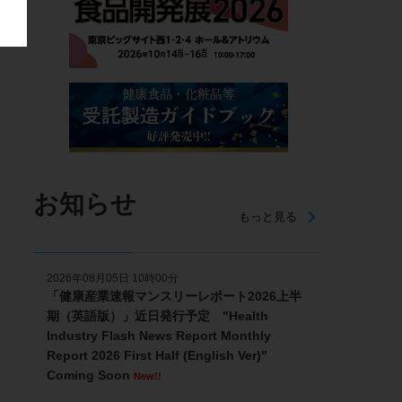
お知らせ
もっと見る
2026年08月05日 10時00分
「健康産業速報マンスリーレポート2026上半
期（英語版）」近日発行予定 "Health
Industry Flash News Report Monthly
Report 2026 First Half (English Ver)"
Coming Soon
New!!