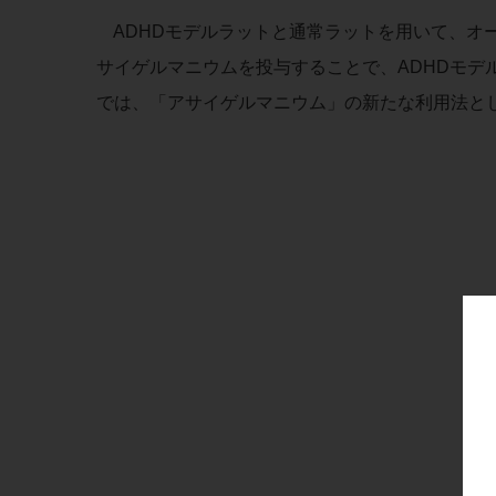
ADHDモデルラットと通常ラットを用いて、オ
サイゲルマニウムを投与することで、ADHDモデ
では、「アサイゲルマニウム」の新たな利用法と