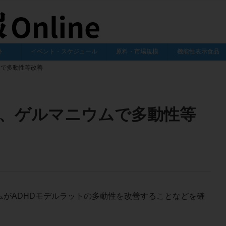
外
イベント・スケジュール
原料・市場規模
機能性表示食品
ムで多動性等改善
、ゲルマニウムで多動性等
がADHDモデルラットの多動性を改善することなどを確