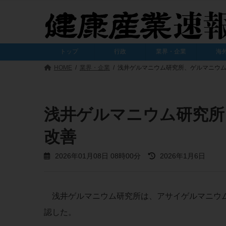
コ
ナ
ン
ビ
テ
ゲ
ン
ー
ツ
シ
トップ
行政
業界・企業
海
へ
ョ
ス
ン
HOME
業界・企業
浅井ゲルマニウム研究所、ゲルマニウ
キ
に
ッ
移
プ
動
浅井ゲルマニウム研究所
改善
最
2026年01月08日 08時00分
2026年1月6日
終
更
新
日
浅井ゲルマニウム研究所は、アサイゲルマニウム
時
:
認した。