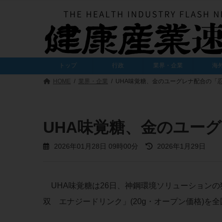
コ
ナ
ン
ビ
テ
ゲ
ン
ー
ツ
シ
へ
ョ
トップ
行政
業界・企業
海
ス
ン
キ
に
HOME
業界・企業
UHA味覚糖、金のユーグレナ配合の「
ッ
移
プ
動
UHA味覚糖、金のユー
最
2026年01月28日 09時00分
2026年1月29日
終
更
新
日
UHA味覚糖は26日、神鋼環境ソリューション
時
:
双 エナジードリンク」(20g・オープン価格)を