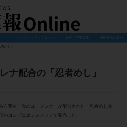
外
イベント・スケジュール
原料・市場規模
機能性表示食品
忍者めし」
グレナ配合の「忍者めし」
の独自素材「金のユーグレナ」が配合された「忍者めし無
全国のコンビニエンスストアで発売した。