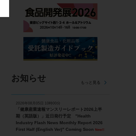
お知らせ
もっと見る
2026年08月05日 10時00分
「健康産業速報マンスリーレポート2026上半
期（英語版）」近日発行予定 "Health
Industry Flash News Monthly Report 2026
First Half (English Ver)" Coming Soon
New!!