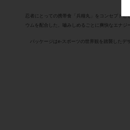
忍者にとっての携帯食「兵糧丸」をコンセプトと
ウムを配合した。嚙みしめるごとに爽快なエナジ
パッケージはe-スポーツの世界観を踏襲したデ