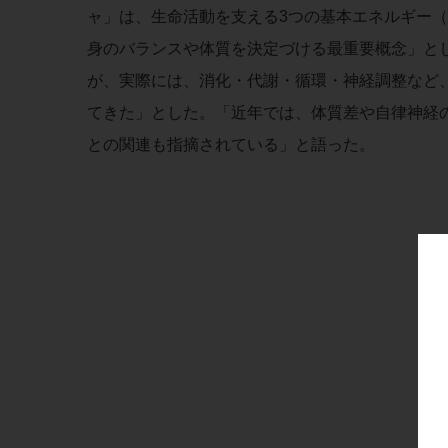
ャ」は、生命活動を支える3つの基本エネルギー
身のバランスや体質を決定づける最重要概念」と
が、実際には、消化・代謝・循環・神経調整など
てきた」とした。「近年では、体質差や自律神経
との関連も指摘されている」と語った。