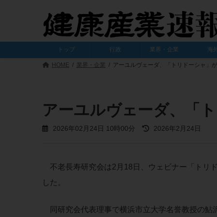
コ
ナ
ン
ビ
テ
ゲ
ン
ー
ツ
シ
トップ
行政
業界・企業
海
へ
ョ
ス
ン
HOME
業界・企業
アーユルヴェーダ、「トリドーシャ」
キ
に
ッ
移
プ
動
アーユルヴェーダ、「ト
最
2026年02月24日 10時00分
2026年2月24日
終
更
新
日
不老長寿研究会は2月18日、ウェビナー「トリ
時
:
した。
同研究会代表理事で横浜市立大学名誉教授の鮎沢