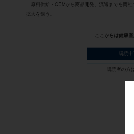
原料供給・OEMから商品開発、流通までを両社で
拡大を狙う。
ここからは健康産
購読申
購読者の方