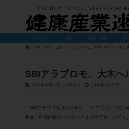
コ
ナ
ン
ビ
テ
ゲ
ン
ー
ツ
シ
へ
ョ
トップ
行政
業界・企業
海
ス
ン
キ
に
HOME
業界・企業
SBIアラプロモ、大木ヘルスケアHDと
ッ
移
プ
動
SBIアラプロモ、大木ヘ
最
2026年02月25日 12時18分
2026年2月25日
終
更
新
日
SBIアラプロモは2月24日、「5-アミノレブリ
時
:
食品・医薬品卸大手の大木ヘルスケアホールディ