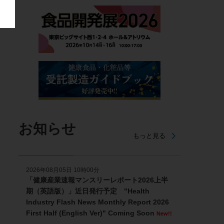
お知らせ
もっと見る
2026年08月05日 10時00分
「健康産業速報マンスリーレポート2026上半
期（英語版）」近日発行予定 "Health
Industry Flash News Monthly Report 2026
First Half (English Ver)" Coming Soon
New!!