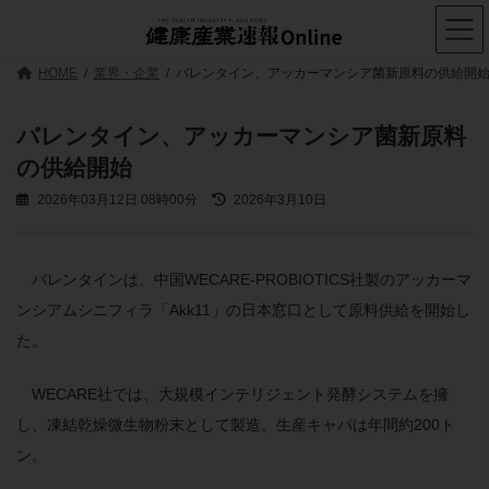
コ
ナ
ン
ビ
テ
ゲ
ン
ー
HOME
業界・企業
バレンタイン、アッカーマンシア菌新原料の供給開
ツ
シ
へ
ョ
ス
ン
バレンタイン、アッカーマンシア菌新原料
キ
に
の供給開始
ッ
移
プ
動
最
2026年03月12日 08時00分
2026年3月10日
終
更
新
日
バレンタインは、中国WECARE-PROBIOTICS社製のアッカーマ
時
ンシアムシニフィラ「Akk11」の日本窓口として原料供給を開始し
:
た。
WECARE社では、大規模インテリジェント発酵システムを擁
し、凍結乾燥微生物粉末として製造。生産キャパは年間約200ト
ン。