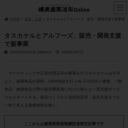
コ
ナ
ン
ビ
テ
ゲ
ン
ー
HOME
業界・企業
タスカケルとアルフーズ、販売・開発支援で新事業
ツ
シ
へ
ョ
ス
ン
タスカケルとアルフーズ、販売・開発支援
キ
に
で新事業
ッ
移
プ
動
最
2026年04月07日 10時40分
2026年4月7日
終
更
新
日
マーケティングや広告代理店等の事業を行うタスカケルは今月
時
より、健康食品の原料・OEM供給を行うAL-FOODSと連携、一般
:
食品・健康食品分野の販売事業者に向けた新たな一貫支援サービ
スをスタートする。商品づくりから信頼性訴求、販売支援までを
一体で支える連携体制を敷く。
ここからは健康産業速報購読者限定記事です