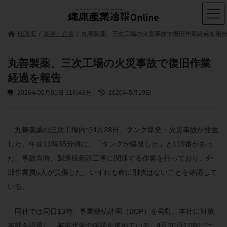
コ
ナ
ン
ビ
テ
ゲ
ン
ー
HOME
業界・企業
丸善製薬、三次工場の火災事故で復旧作業経過を報
ツ
シ
へ
ョ
ス
ン
丸善製薬、三次工場の火災事故で復旧作業
キ
に
経過を報告
ッ
移
プ
動
最
2026年05月01日 11時48分
2026年5月19日
終
更
新
日
丸善製薬の三次工場内で4月28日、タンク爆発・火災事故が発生
時
した。午前11時35分頃に、「タンクが爆発した」と119番があっ
:
た。事故当時、製造棟新設工事に関連する作業を行っており、外
部作業員5人が負傷した。いずれも命に別状はないことを確認して
いる。
同社では同日13時、事業継続計画（BCP）を発動。本社に対策
本部を設置し、被災状況の確認を進めている。4月30日17時には、