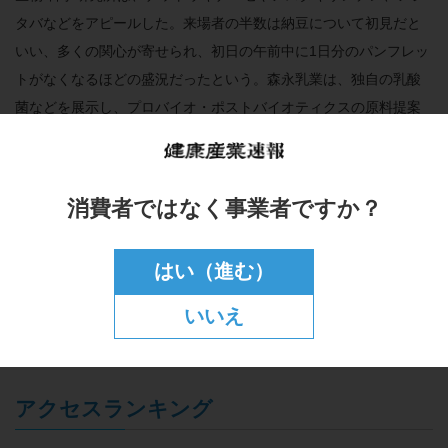
タバなどをアピールした。来場者の半数は納豆について初見だと
いい、多くの関心が寄せられ、初日の午前中に1日分のパンフレッ
トがなくなるほどの盛況だったという。森永乳業は、独自の乳酸
菌などを展示し、プロバイオ・ポストバイオティクスの原料提案
を行った。
K.PATERは、ホーリーバジル抽出物「Ocitum」や、アーユルヴ
消費者ではなく事業者ですか？
ェーダに利用されるプリミックス素材「AktiveX」を展示。
Molecules Biolabsはベルべリンやケルセチンプレミックスや、
様々な成分をリポソーム化できる独自技術を提案した。両社は10
はい（進む）
月に開催される食品開発展にも出展し、日本の健康産業への提案
いいえ
を強化していきたいとした。展示会は2月13日まで開催。1万人以
上の来場を見込んでいる。
アクセスランキング