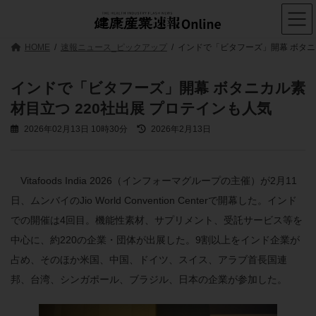
コ
ナ
ン
ビ
テ
ゲ
ン
ー
HOME
速報ニュース_ピックアップ
インドで「ビタフーズ」開幕 ボタニ
ツ
シ
へ
ョ
ス
ン
インドで「ビタフーズ」開幕 ボタニカル素
キ
に
材目立つ 220社出展 プロテインも人気
ッ
移
プ
動
最
2026年02月13日 10時30分
2026年2月13日
終
更
新
日
Vitafoods India 2026（インフォーマグループの主催）が2月11
時
日、ムンバイのJio World Convention Centerで開幕した。インド
:
での開催は4回目。機能性素材、サプリメント、受託サービス等を
中心に、約220の企業・団体が出展した。9割以上をインド企業が
占め、そのほか米国、中国、ドイツ、スイス、アラブ首長国連
邦、台湾、シンガポール、ブラジル、日本の企業が参加した。