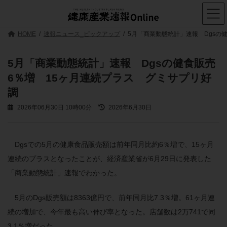
コ
ナ
ン
ビ
テ
ゲ
ン
ー
HOME
速報ニュース_ピックアップ
5月「商業動態統計」速報 Dgsの
ツ
シ
へ
ョ
ス
ン
5月「商業動態統計」速報 Dgsの健食販売
キ
に
6％増 15ヶ月連続プラス グミサプリ好
ッ
移
プ
動
調
最
2026年06月30日 10時00分
2026年6月30日
終
更
新
日
Dgsでの5月の健康食品販売額は前年同月比約6％増で、15ヶ月
時
連続のプラスとなったことが、経済産業省が6月29日に発表した
:
「商業動態統計」速報でわかった。
5月のDgs販売額は8363億円で、前年同月比7.3％増。61ヶ月連
続の増加で、今年最も高い伸び率となった。店舗数は2万741で同
3.1％増だった。