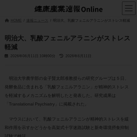
コ
ナ
ン
ビ
テ
ゲ
ン
ー
HOME
速報ニュース
明治大、乳酸フェニルアラニンがストレス軽減
ツ
シ
へ
ョ
ス
ン
明治大、乳酸フェニルアラニンがストレス
キ
に
軽減
ッ
移
プ
動
最
2026年06月11日 10時00分
2026年6月11日
終
更
新
日
明治大学農学部の金子賢太郎准教授らの研究グループは５日、
時
発酵食品に含まれる「乳酸フェニルアラニン」が精神的ストレス
:
を軽減するメカニズムを解明したと発表した。研究成果は
「Translational Psychiatry」に掲載された。
マウスにおいて、乳酸フェニルアラニンが精神的ストレスを緩
和作用を示すかどうかを高架式十字迷路試験と新奇環境摂食抑制
試験で検証。