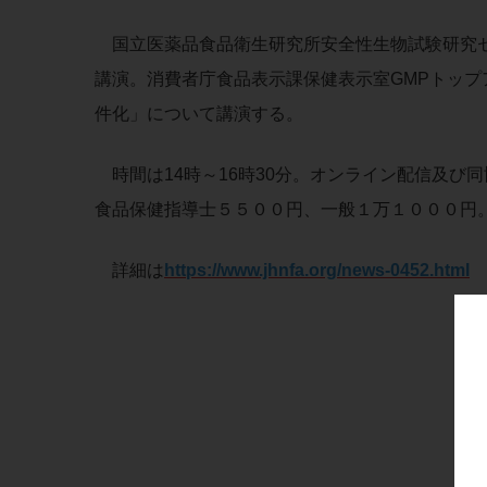
国立医薬品食品衛生研究所安全性生物試験研究セ
講演。消費者庁食品表示課保健表示室GMPトップ
件化」について講演する。
時間は14時～16時30分。オンライン配信及び
食品保健指導士５５００円、一般１万１０００円
詳細は
https://www.jhnfa.org/news-0452.html