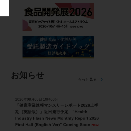
お知らせ
もっと見る
2026年08月05日 10時00分
「健康産業速報マンスリーレポート2026上半
期（英語版）」近日発行予定 "Health
Industry Flash News Monthly Report 2026
First Half (English Ver)" Coming Soon
New!!