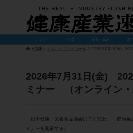
コ
ナ
ン
ビ
テ
ゲ
ン
ー
ツ
シ
へ
ョ
トップ
行政
業界・企業
海
ス
ン
キ
に
HOME
イベント・スケジュール
2026年7月31日(金)
ッ
移
プ
動
2026年7月31日(金) 
ミナー （オンライン・
日本健康・栄養食品協会は７月31日、「健康食
ミナーを開催する。