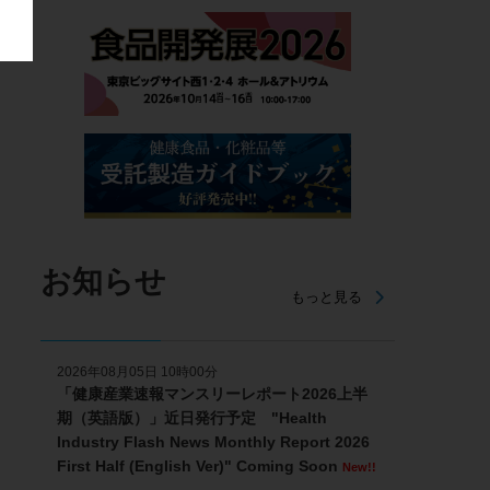
お知らせ
もっと見る
2026年08月05日 10時00分
「健康産業速報マンスリーレポート2026上半
期（英語版）」近日発行予定 "Health
Industry Flash News Monthly Report 2026
First Half (English Ver)" Coming Soon
New!!