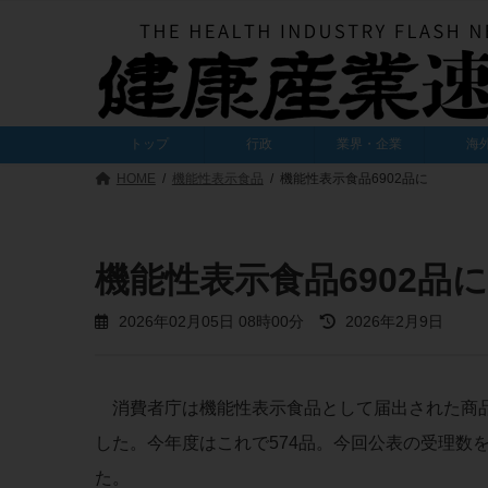
コ
ナ
ン
ビ
テ
ゲ
ン
ー
ツ
シ
へ
ョ
トップ
行政
業界・企業
海
ス
ン
キ
に
HOME
機能性表示食品
機能性表示食品6902品に
ッ
移
プ
動
機能性表示食品6902品に
最
2026年02月05日 08時00分
2026年2月9日
終
更
新
日
消費者庁は機能性表示食品として届出された商品に
時
:
した。今年度はこれで574品。今回公表の受理数を
た。