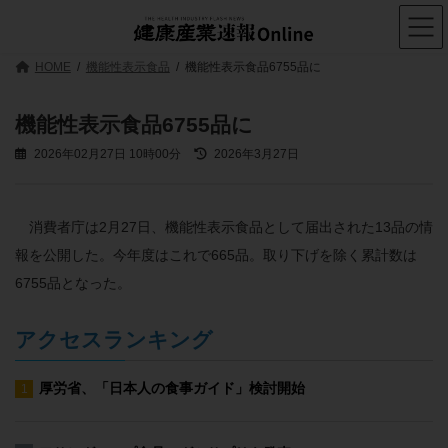
コ
ナ
ン
ビ
テ
ゲ
ン
ー
HOME
機能性表示食品
機能性表示食品6755品に
ツ
シ
へ
ョ
ス
ン
機能性表示食品6755品に
キ
に
ッ
移
最
2026年02月27日 10時00分
2026年3月27日
プ
動
終
更
新
日
消費者庁は2月27日、機能性表示食品として届出された13品の情
時
報を公開した。今年度はこれで665品。取り下げを除く累計数は
:
6755品となった。
アクセスランキング