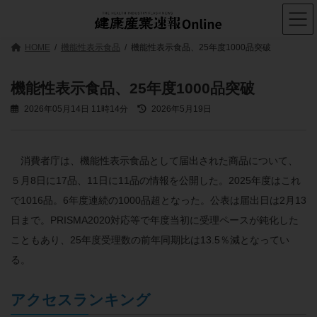
コ
ナ
ン
ビ
テ
ゲ
ン
ー
HOME
機能性表示食品
機能性表示食品、25年度1000品突破
ツ
シ
へ
ョ
ス
ン
機能性表示食品、25年度1000品突破
キ
に
ッ
移
最
2026年05月14日 11時14分
2026年5月19日
プ
動
終
更
新
日
消費者庁は、機能性表示食品として届出された商品について、
時
５月8日に17品、11日に11品の情報を公開した。2025年度はこれ
:
で1016品。6年度連続の1000品超となった。公表は届出日は2月13
日まで。PRISMA2020対応等で年度当初に受理ペースが鈍化した
こともあり、25年度受理数の前年同期比は13.5％減となってい
る。
アクセスランキング