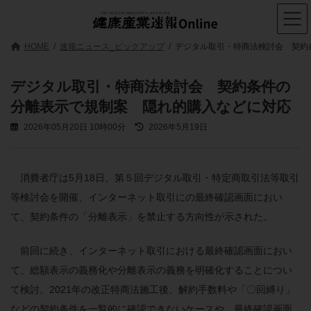
コ
ナ
ン
ビ
テ
ゲ
ン
ー
HOME
速報ニュース_ピックアップ
デジタル取引・特商法検討会 契約
ツ
シ
へ
ョ
ス
ン
デジタル取引・特商法検討会 契約条件の
キ
に
分離表示で規制案 隠れ的購入などに対応
ッ
移
プ
動
最
2026年05月20日 10時00分
2026年5月19日
終
更
新
日
消費者庁は5月18日、第５回デジタル取引・特定商取引法等取引
時
等検討会を開催、インターネット取引にの最終確認画面におい
:
て、契約条件の「分離表示」を禁止する方向性が示された。
前回に続き、インターネット取引における最終確認画面におい
て、総額表示の義務化や分離表示の義務を明確化することについ
て検討。2021年の改正特商法施工後、解約手数料や「〇回縛り」
などの契約条件を一覧的に確認できないケースや、最終確認画面